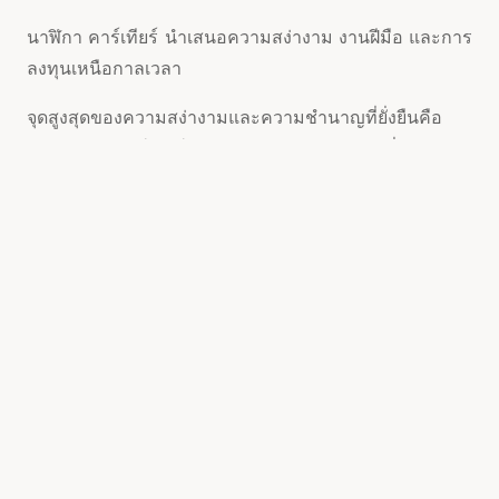
นาฬิกา คาร์เทียร์ นำเสนอความสง่างาม งานฝีมือ และการ
ลงทุนเหนือกาลเวลา
จุดสูงสุดของความสง่างามและความชำนาญที่ยั่งยืนคือ
นาฬิกาของคาร์เทียร์ คนรุ่นต่างๆ สวมข้อมือที่มีลวดลาย
อันงดงามซึ่งเป็นสัญลักษณ์ของความมั่งคั่งและความ
ประณีต นาฬิกา คาร์เทียร์ เป็นการลงทุนที่ชาญฉลาดที่ให้ผู้
ที่มองหาทั้งสไตล์และความสำเร็จทางการเงิน เนื่องจาก
นอกเหนือจากรูปลักษณ์ที่น่าดึงดูดแล้ว มูลค่าของนาฬิกา
ยังเพิ่มขึ้นบ่อยครั้ง รวมถึง:
ความสง่างามคลาสสิก
การออกแบบนาฬิกา คาร์เทียร์ ที่เหนือกาลเวลาและคลาสสิ
กนั้นได้รับการยอมรับเป็นอย่างดี ไม่ว่าจะเป็น ถัง ที่ยืนยง,
บอลลูนสีฟ้า อันสง่างาม หรือซีรีส์ เสือดำ ที่แปลกใหม่ คาร์